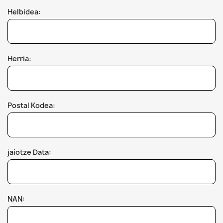
Helbidea:
Herria:
Postal Kodea:
jaiotze Data:
NAN: